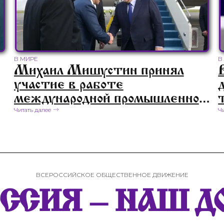
В МИРЕ
В
Михаил Мишустин принял
участие в работе
международной промышленной
выставки «Иннопром.
Читать далее
Ч
Казахстан»
ВСЕРОССИЙСКОЕ ОБЩЕСТВЕННОЕ ДВИЖЕНИЕ
ОССИЯ – НАШ Д