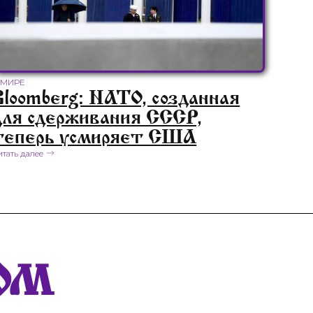
 МИРЕ
Bloomberg: НАТО, созданная
для сдерживания СССР,
теперь усмиряет США
итать далее
ОМ