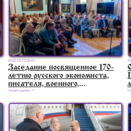
РНД СЕГОДНЯ
Р
Заседание посвященное 170-
летию русского экономиста,
писателя, военного,
политического деятеля,
Читать далее
Ч
издателя и публициста Сергея
Федоровича Шарапова.