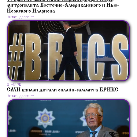
митрополита Восточно-Американского и Нью-
Йоркского Илариона
Читать далее
В МИРЕ
СМИ узнали детали онлайн-саммита БРИКС
Читать далее