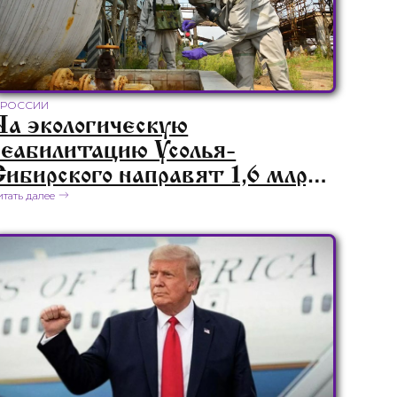
 РОССИИ
На экологическую
реабилитацию Усолья-
Сибирского направят 1,6 млрд
рублей в 2024 году
итать далее