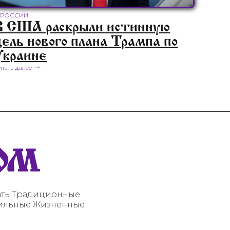
 РОССИИ
В США раскрыли истинную
цель нового плана Трампа по
Украине
итать далее
ОМ
вать Традиционные
вильные Жизненные