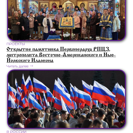
ПРОЕКТЫ
Открытие памятника Первоиерарха РПЦЗ,
митрополита Восточно-Американского и Нью-
Йоркского Илариона
Читать далее
В РОССИИ